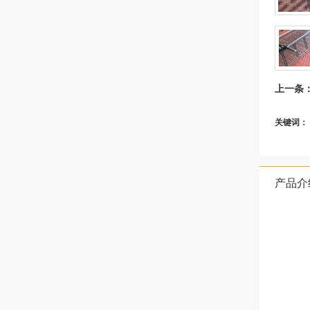
- 牛舍风机
- 湿帘生产线
- 蝴蝶拢风筒风机
上一条
关键词：
产品介