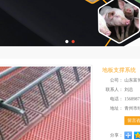
地板支撑系统
公司：
山东富
联系人：
刘总
电话：
1568987
地址：
青州市
留言
分享：