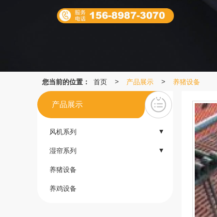
您当前的位置：
首页
产品展示
养猪设备
>
>
产品展示
风机系列
- 重锤式风机
湿帘系列
- 推拉式风机
- 湿帘
养猪设备
- 玻璃钢风机
- 树脂涂布纸
养鸡设备
- Muti 风机
- 湿帘原纸