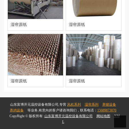
湿帘原纸
湿帘原纸
湿帘原纸
湿帘原纸
山东富博开元温控设备有限公司,专营
风机系列
湿帘系列
养猪设备
养鸡设备
等业务,有意向的客户请咨询我们，联系电话：
15689873070
CopyRight © 版权所有:
山东富博开元温控设备有限公司
网站地图
XM
L