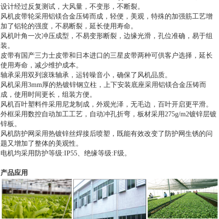
设计经过反复测试，大风量，不变形，不断裂。
风机皮带轮采用铝镁合金压铸而成，轻便，美观，特殊的加强筋工艺增
加了铝轮的强度，不易断裂，延长使用寿命。
风机叶角一次冲压成型，不易变形断裂，边缘光滑，孔位准确，易于组
装。
皮带有国产三力士皮带和日本进口的三星皮带两种可供客户选择，延长
使用寿命，减少维护成本。
轴承采用双列滚珠轴承，运转噪音小，确保了风机品质。
风机采用3mm厚的热镀锌钢立柱，上下安装底座采用铝镁合金压铸而
成，使用时间更长，组装方便。
风机百叶塑料件采用尼龙制成，外观光泽，无毛边，百叶开启更平滑。
外框采用数控自动加工工艺，自动冲孔折弯，板材采用275g/m2镀锌层镀
锌板。
风机防护网采用热镀锌丝焊接后喷塑，既能有效改变了防护网生锈的问
题又增加了整体的美观性。
电机均采用防护等级:IP55、绝缘等级:F级。
产品应用