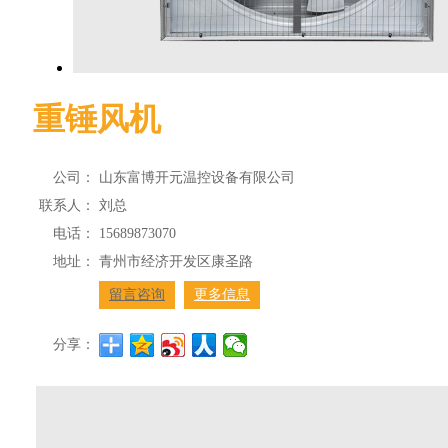
重锤风机
公司：
山东富博开元温控设备有限公司
联系人：
刘总
电话：
15689873070
地址：
青州市经济开发区康圣路
留言咨询
更多信息
分享：