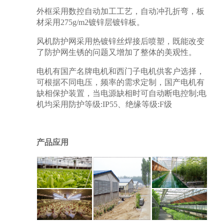
外框采用数控自动加工工艺，自动冲孔折弯，板
材采用275g/m2镀锌层镀锌板。
风机防护网采用热镀锌丝焊接后喷塑，既能改变
了防护网生锈的问题又增加了整体的美观性。
电机有国产名牌电机和西门子电机供客户选择，
可根据不同电压，频率的需求定制，国产电机有
缺相保护装置，当电源缺相时可自动断电控制;电
机均采用防护等级:IP55、绝缘等级:F级
产品应用