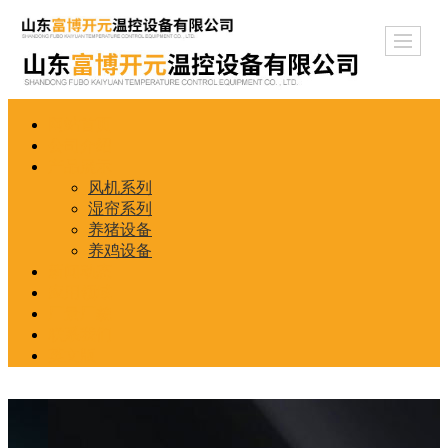
网站首页
公司介绍
产品展示
风机系列
湿帘系列
养猪设备
养鸡设备
新闻动态
应用领域
厂景厂貌
联系我们
英文版